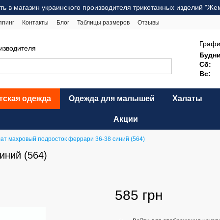
ть в магазин украинского производителя трикотажных изделий "Же
ппинг
Контакты
Блог
Таблицы размеров
Отзывы
ерта
Карта сайта
Графи
оизводителя
Будни
Сб:
Вс:
тская одежда
Одежда для малышей
Халаты
Акции
ат махровый подросток феррари 36-38 синий (564)
иний (564)
585 грн