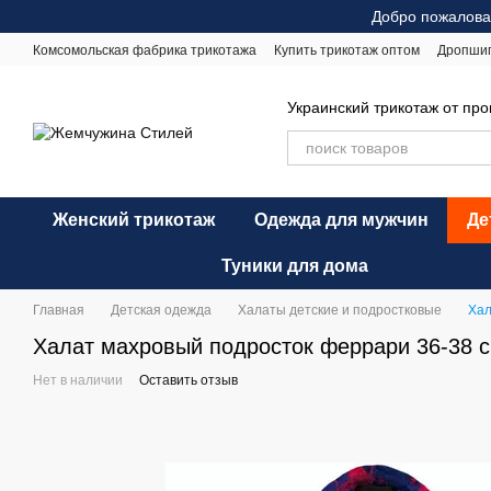
Перейти к основному контенту
Добро пожалова
Комсомольская фабрика трикотажа
Купить трикотаж оптом
Дропши
Оплата и доставка
Обмен и возврат
Рекомендации по уходу
Оф
Украинский трикотаж от пр
Женский трикотаж
Одежда для мужчин
Де
Туники для дома
Главная
Детская одежда
Халаты детские и подростковые
Хал
Халат махровый подросток феррари 36-38 с
Нет в наличии
Оставить отзыв