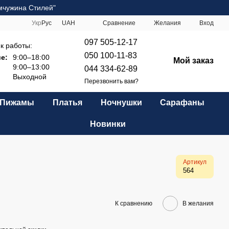
мчужина Стилей"
Сравнение
Укр
Рус
UAH
Желания
Вход
097 505-12-17
к работы:
050 100-11-83
е:
9:00–18:00
Мой заказ
9:00–13:00
044 334-62-89
Выходной
Перезвонить вам?
Пижамы
Платья
Ночнушки
Сарафаны
Новинки
Артикул
564
К сравнению
В желания