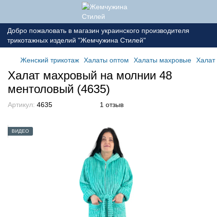
Добро пожаловать в магазин украинского производителя
трикотажных изделий "Жемчужина Стилей"
Женский трикотаж
Халаты оптом
Халаты махровые
Халат
Халат махровый на молнии 48
ментоловый (4635)
Артикул:
4635
1 отзыв
ВИДЕО