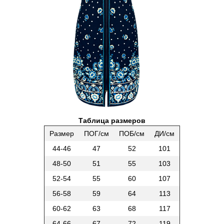
Таблица размеров
Размер
ПОГ/см
ПОБ/см
ДИ/см
44-46
47
52
101
48-50
51
55
103
52-54
55
60
107
56-58
59
64
113
60-62
63
68
117
64-66
67
72
119