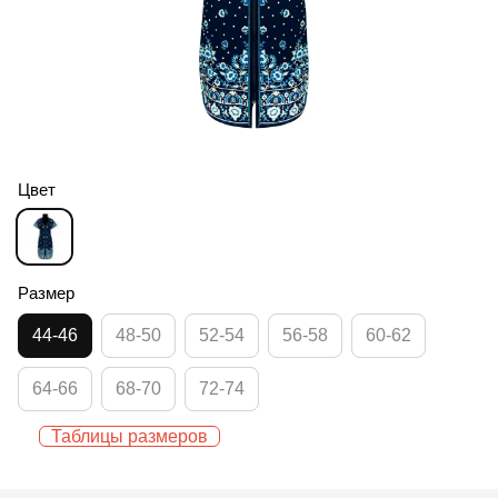
Цвет
Размер
44-46
48-50
52-54
56-58
60-62
64-66
68-70
72-74
Таблицы размеров