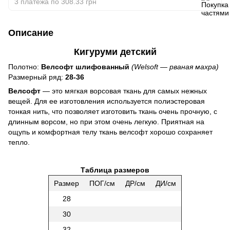
3 платежа по 308.33 грн
Описание
Кигуруми детский
Полотно:
Велсофт шлифованный
(Welsoft ― рваная махра)
Размерный ряд:
28-36
Велсофт
― это мягкая ворсовая ткань для самых нежных
вещей. Для ее изготовления используется полиэстеровая
тонкая нить, что позволяет изготовить ткань очень прочную, с
длинным ворсом, но при этом очень легкую. Приятная на
ощупь и комфортная телу ткань велсофт хорошо сохраняет
тепло.
Таблица размеров
Размер
ПОГ/см
ДР/см
ДИ/см
28
30
32