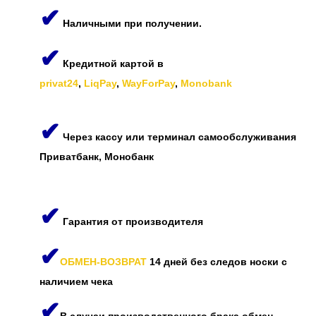
✔
Наличными при получении.
✔
Кредитной картой в
privat24
,
LiqPay
,
WayForPay
,
Monobank
✔
Через кассу или терминал самообслуживания
Приватбанк, Монобанк
✔
Гарантия от производителя
✔
ОБМЕН-ВОЗВРАТ
14 дней без следов носки с
наличием чека
✔
В случаи производственного брака обмен