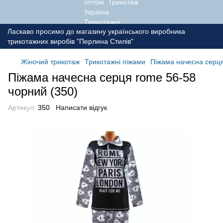
Ласкаво просимо до магазину українського виробника
трикотажних виробів "Перлина Стилів"
Жіночий трикотаж
Трикотажні піжами
Піжама начесна серця
Піжама начесна серця rome 56-58
чорний (350)
Артикул:
350
Написати відгук