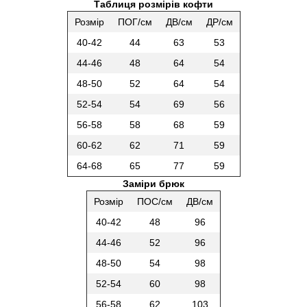
Таблиця розмірів кофти
Розмір
ПОГ/см
ДВ/см
ДР/см
40-42
44
63
53
44-46
48
64
54
48-50
52
64
54
52-54
54
69
56
56-58
58
68
59
60-62
62
71
59
64-68
65
77
59
Заміри брюк
Розмір
ПОС/см
ДВ/см
40-42
48
96
44-46
52
96
48-50
54
98
52-54
60
98
56-58
62
103