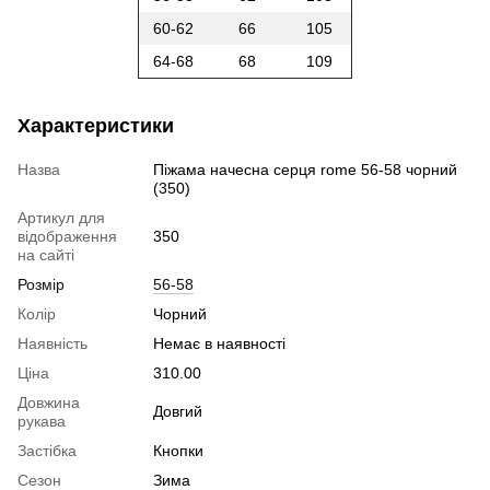
60-62
66
105
64-68
68
109
Характеристики
Назва
Піжама начесна серця rome 56-58 чорний
(350)
Артикул для
відображення
350
на сайті
Розмір
56-58
Колір
Чорний
Наявність
Немає в наявності
Ціна
310.00
Довжина
Довгий
рукава
Застібка
Кнопки
Сезон
Зима