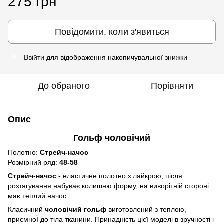
275 грн
Повідомити, коли з'явиться
Ввійти
для відображення накопичувальної знижки
%
До обраного
Порівняти
Опис
Гольф чоловічий
Полотно:
Стрейч-начос
Розмірний ряд:
48-58
Стрейч-начос
- еластичне полотно з лайкрою, після
розтягування набуває колишню форму, на виворітній стороні
має теплий начос.
Класичний
чоловічий гольф
виготовлений з теплою,
приємноЇ до тіла тканини. Принадність цієї моделі в зручності і