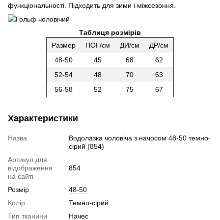
функціональності. Підходить для зими і міжсезоння.
Таблиця розмірів
Размер
ПОГ/см
ДИ/см
ДР/см
48-50
45
68
62
52-54
48
70
63
56-58
52
75
67
Характеристики
Назва
Водолазка чоловіча з начосом 48-50 темно-
сірий (854)
Артикул для
відображення
854
на сайті
Розмір
48-50
Колір
Темно-сірий
Тип тканини
Начес