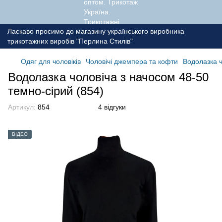
Ласкаво просимо до магазину українського виробника
трикотажних виробів "Перлина Стилів"
Одяг для чоловіків
Чоловічі джемпера та кофти
Водолазка ч
Водолазка чоловіча з начосом 48-50
темно-сірий (854)
Артикул:
854
4 відгуки
ВІДЕО