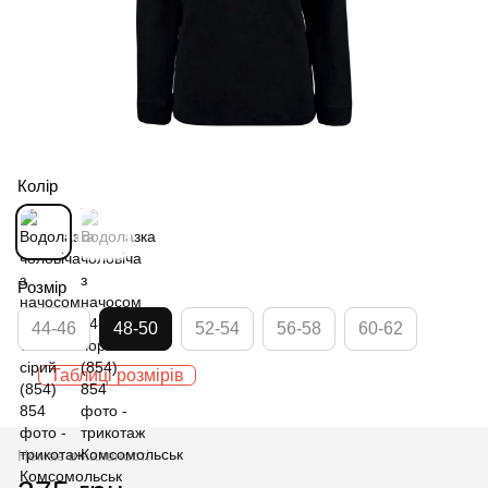
Колір
Розмір
44-46
48-50
52-54
56-58
60-62
Таблиці розмірів
Немає в наявності