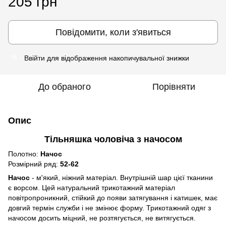
205 грн
Повідомити, коли з'явиться
Ввійти
для відображення накопичувальної знижки
%
До обраного
Порівняти
Опис
Тільняшка чоловіча з начосом
Полотно:
Начос
Розмірний ряд:
52-62
Начос
- м'який, ніжний матеріал. Внутрішній шар цієї тканини
є ворсом. Цей натуральний трикотажний матеріал
повітропроникний, стійкий до появи затягування і катишек, має
довгий термін служби і не змінює форму. Трикотажний одяг з
начосом досить міцний, не розтягується, не витягується.