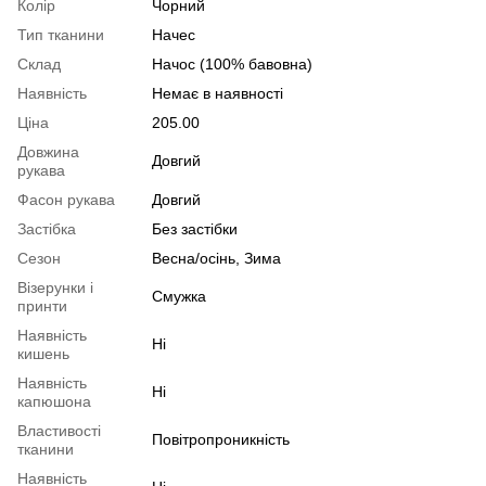
Колір
Чорний
Тип тканини
Начес
Склад
Начос (100% бавовна)
Наявність
Немає в наявності
Ціна
205.00
Довжина
Довгий
рукава
Фасон рукава
Довгий
Застібка
Без застібки
Сезон
Весна/осінь, Зима
Візерунки і
Смужка
принти
Наявність
Ні
кишень
Наявність
Ні
капюшона
Властивості
Повітропроникність
тканини
Наявність