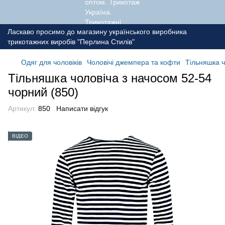
Ласкаво просимо до магазину українського виробника
трикотажних виробів "Перлина Стилів"
Одяг для чоловіків
Чоловічі джемпера та кофти
Тільняшка ч
Тільняшка чоловіча з начосом 52-54
чорний (850)
Артикул:
850
Написати відгук
ВІДЕО