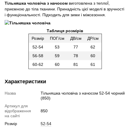
Тільняшка чоловіча з начосом
виготовлена з теплоЇ,
приємною до тіла тканини. Принадність цієї моделі в зручності
і функціональності. Підходить для зими і міжсезоння.
Таблиця розмірів
Розмір
ПОГ/см
ДВ/см
ДР/см
52-54
53
77
62
56-58
59
78
60
60-62
60
81
61
Характеристики
Назва
Тільняшка чоловіча з начосом 52-54 чорний
(850)
Артикул для
відображення
850
на сайті
Розмір
52-54