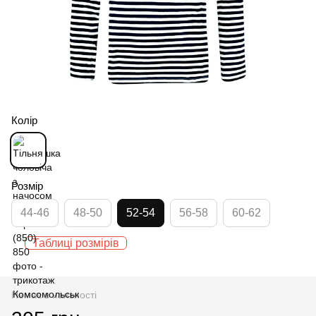
Колір
Розмір
44-46
48-50
52-54
56-58
60-62
Таблиці розмірів
Немає в наявності