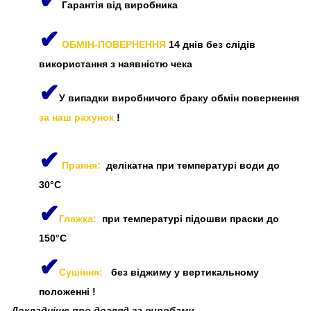
Гарантія від виробника
✔
ОБМІН-ПОВЕРНЕННЯ
14 днів без слідів
використання з наявністю чека
✔
У випадки виробничого браку обмін повернення
за наш рахунок
!
✔
Прання:
делікатна при температурі води до
30°C
✔
Глажка:
при температурі підошви праски до
150°C
✔
Сушіння:
без віджиму у вертикальному
положенні
!
Докладніше про догляд за виробами