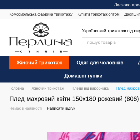
Перейти до основного контенту
Ласкаво про
Комсомольська фабрика трикотажу
Купити трикотаж оптом
Дропшип
Відгуки про магазин
Оплата і доставка
Обмін та повернення
Ре
Український трикотаж від в
Жіночий трикотаж
Одяг для чоловіків
Домашні туніки
Головна
Жіночий трикотаж
Пледи від виробника
Плед махрови
Плед махровий квіти 150х180 рожевий (806)
Немає в наявності
Написати відгук