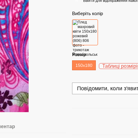
Ввійти
для відображення накоп
%
Виберіть колір
Розмір
150х180
Таблиці розмірі
Повідомити, коли з'яви
ментар