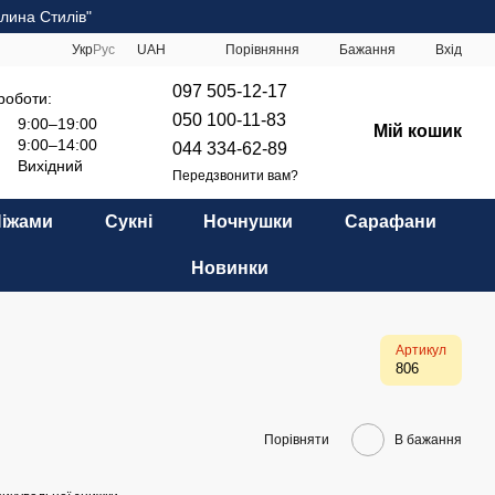
лина Стилів"
Порівняння
Укр
Рус
UAH
Бажання
Вхід
097 505-12-17
роботи:
050 100-11-83
9:00–19:00
Мій кошик
9:00–14:00
044 334-62-89
Вихідний
Передзвонити вам?
Піжами
Сукні
Ночнушки
Сарафани
Новинки
Артикул
806
Порівняти
В бажання