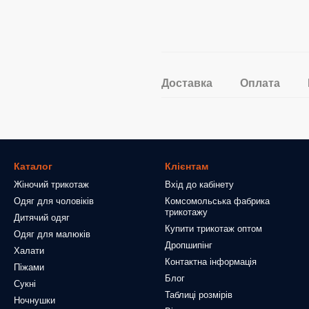
Доставка
Оплата
Каталог
Клієнтам
Жіночий трикотаж
Вхід до кабінету
Одяг для чоловіків
Комсомольська фабрика
трикотажу
Дитячий одяг
Купити трикотаж оптом
Одяг для малюків
Дропшипінг
Халати
Контактна інформація
Піжами
Блог
Сукні
Таблиці розмірів
Ночнушки