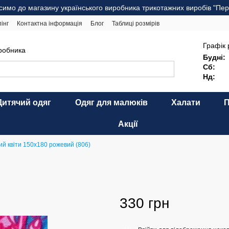
симо до магазину українського виробника трикотажних виробів "Пер
інг
Контактна інформація
Блог
Таблиці розмірів
комендації щодо догляду
Оферта
Карта сайту
Графік 
иробника
Будні:
Сб:
Нд:
Дитячий одяг
Одяг для малюків
Халати
Акції
й квіти 150х180 рожевий (806)
330 грн