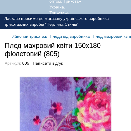
Ласкаво просимо до магазину українського виробника
трикотажних виробів "Перлина Стилів"
Жіночий трикотаж
Пледи від виробника
Плед махровий квіт
Плед махровий квіти 150х180
фіолетовий (805)
Артикул:
805
Написати відгук