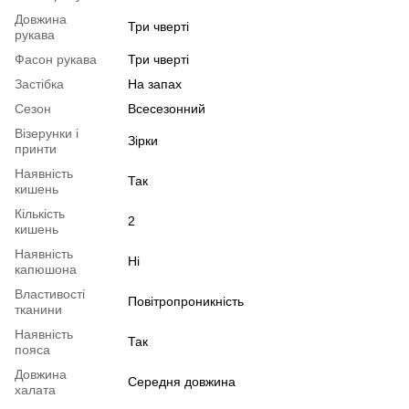
Довжина
Три чверті
рукава
Фасон рукава
Три чверті
Застібка
На запах
Сезон
Всесезонний
Візерунки і
Зірки
принти
Наявність
Так
кишень
Кількість
2
кишень
Наявність
Ні
капюшона
Властивості
Повітропроникність
тканини
Наявність
Так
пояса
Довжина
Середня довжина
халата