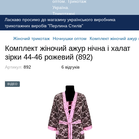
Ласкаво просимо до магазину українського виробника
трикотажних виробів "Перлина Стилів"
Жіночий трикотаж
Ночнушки оптом
Комплект жіночий ажур н
Комплект жіночий ажур нічна і халат
зірки 44-46 рожевий (892)
Артикул:
892
6 відгуків
ВІДЕО