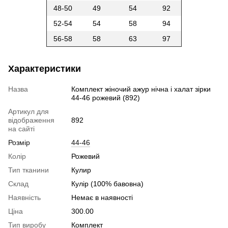
48-50
49
54
92
52-54
54
58
94
56-58
58
63
97
Характеристики
Назва
Комплект жіночий ажур нічна і халат зірки
44-46 рожевий (892)
Артикул для
відображення
892
на сайті
Розмір
44-46
Колір
Рожевий
Тип тканини
Кулир
Склад
Кулір (100% бавовна)
Наявність
Немає в наявності
Ціна
300.00
Тип виробу
Комплект