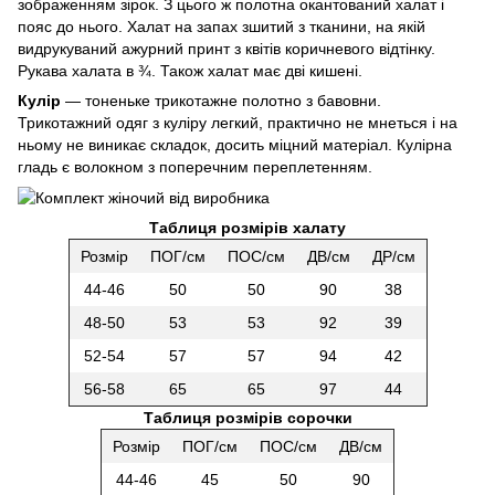
зображенням зірок. З цього ж полотна окантований халат і
пояс до нього. Халат на запах зшитий з тканини, на якій
видрукуваний ажурний принт з квітів коричневого відтінку.
Рукава халата в ¾. Також халат має дві кишені.
Кулір
— тоненьке трикотажне полотно з бавовни.
Трикотажний одяг з куліру легкий, практично не мнеться і на
ньому не виникає складок, досить міцний матеріал. Кулірна
гладь є волокном з поперечним переплетенням.
Таблиця розмірів халату
Розмір
ПОГ/см
ПОС/см
ДВ/см
ДР/см
44-46
50
50
90
38
48-50
53
53
92
39
52-54
57
57
94
42
56-58
65
65
97
44
Таблиця розмірів сорочки
Розмір
ПОГ/см
ПОС/см
ДВ/см
44-46
45
50
90