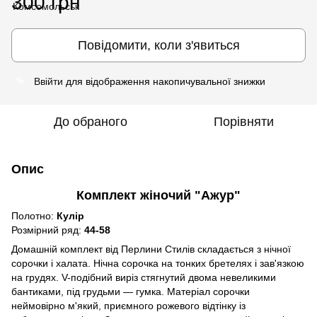
300 грн
Повідомити, коли з'явиться
Ввійти
для відображення накопичувальної знижки
%
До обраного
Порівняти
Опис
Комплект жіночий "Ажур"
Полотно:
Кулір
Розмірний ряд:
44-58
Домашній комплект від Перлини Стилів складається з нічної
сорочки і халата. Нічна сорочка на тонких бретелях і зав'язкою
на грудях. V-подібний виріз стягнутий двома невеликими
бантиками, під грудьми — гумка. Матеріал сорочки
неймовірно м'який, приємного рожевого відтінку із