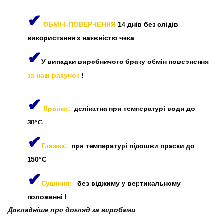
✔
ОБМІН-ПОВЕРНЕННЯ
14 днів без слідів
використання з наявністю чека
✔
У випадки виробничого браку обмін повернення
за наш рахунок
!
✔
Прання:
делікатна при температурі води до
30°C
✔
Глажка:
при температурі підошви праски до
150°C
✔
Сушіння:
без віджиму у вертикальному
положенні
!
Докладніше про догляд за виробами