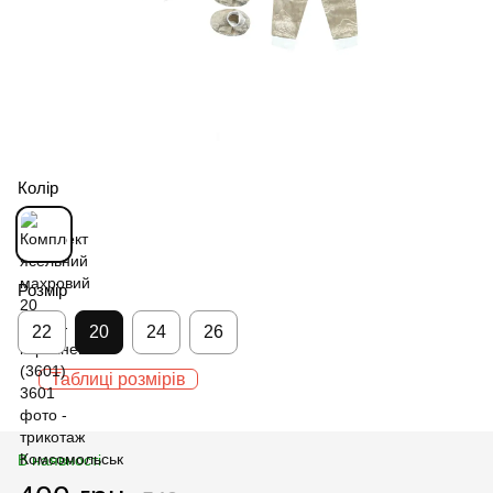
Колір
Розмір
22
20
24
26
Таблиці розмірів
В наявності