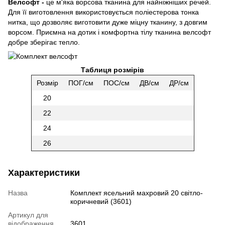
Велсофт -
це м'яка ворсова тканина для найніжніших речей.
Для її виготовлення використовується поліестерова тонка
нитка, що дозволяє виготовити дуже міцну тканину, з довгим
ворсом. Приємна на дотик і комфортна тілу тканина велсофт
добре зберігає тепло.
Таблиця розмірів
Розмір
ПОГ/см
ПОС/см
ДВ/см
ДР/см
20
22
24
26
Характеристики
Назва
Комплект ясельний махровий 20 світло-
коричневий (3601)
Артикул для
відображення
3601