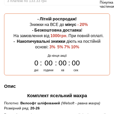
3 платежі по 133.33 грн
- Літній
роспродаж!
Знижки на ВСЕ до
мінус
- 20%
- Безкоштовна
доставка
!
На замовлення від
1000грн.
При повній оплаті.
-
Накопичувальні знижки
діють на постійній
основі:
3% 5% 7% 10%
До кінця акції
0
00
00
00
дні
години
хв
сек
Опис
Комплект ясельний махра
Полотно:
Велсофт шліфований
(Welsoft - рвана махра)
Розмірний ряд:
20-26