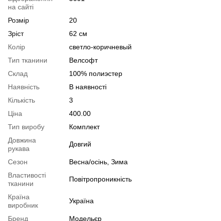
на сайті
Розмір
20
Зріст
62 см
Колір
светло-коричневый
Тип тканини
Велсофт
Склад
100% полиэстер
Наявність
В наявності
Кількість
3
Ціна
400.00
Тип виробу
Комплект
Довжина
Довгий
рукава
Сезон
Весна/осінь, Зима
Властивості
Повітропроникність
тканини
Країна
Україна
виробник
Бренд
Модельєр