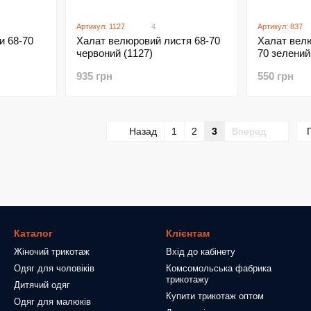
Артикул: 1127
4
Артикул: 837
и 68-70
Халат вел
Халат велюровий листя 68-70
70 зелений
червоний (1127)
550 грн
935 грн
Назад
1
2
3
Вперед
Каталог
Клієнтам
Жіночий трикотаж
Вхід до кабінету
Одяг для чоловіків
Комсомольська фабрика
трикотажу
Дитячий одяг
Купити трикотаж оптом
Одяг для малюків