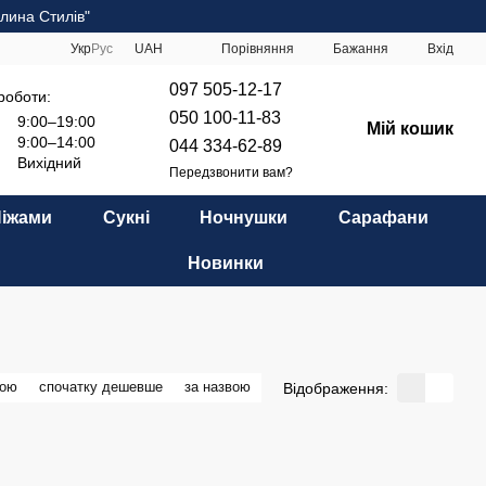
лина Стилів"
Порівняння
Укр
Рус
UAH
Бажання
Вхід
097 505-12-17
роботи:
050 100-11-83
9:00–19:00
Мій кошик
9:00–14:00
044 334-62-89
Вихідний
Передзвонити вам?
Піжами
Сукні
Ночнушки
Сарафани
Новинки
ною
спочатку дешевше
за назвою
Відображення: