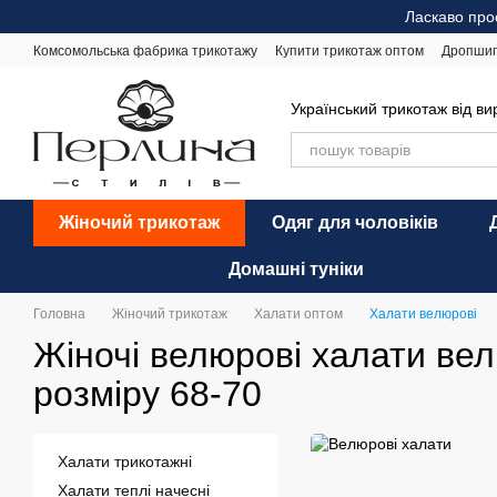
Перейти до основного контенту
Ласкаво про
Комсомольська фабрика трикотажу
Купити трикотаж оптом
Дропшип
Відгуки про магазин
Оплата і доставка
Обмін та повернення
Ре
Український трикотаж від в
Жіночий трикотаж
Одяг для чоловіків
Домашні туніки
Головна
Жіночий трикотаж
Халати оптом
Халати велюрові
Жіночі велюрові халати вел
розміру 68-70
Халати трикотажні
Халати теплі начесні