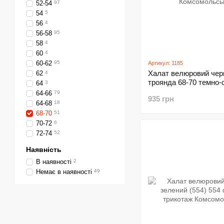
52-54
97
54
5
56
4
56-58
95
58
4
60
4
60-62
95
Артикул: 1185
Халат велюровий чер
62
4
троянда 68-70 темно-
64
3
(1185)
64-66
79
935 грн
64-68
18
68-70
51
70-72
6
72-74
52
Наявність
В наявності
2
Немає в наявності
49