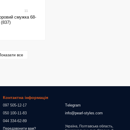
11
юровий смужка 68-
 (837)
Показати все
Контактна інформація
097 505-12-17
Тelegram
050 100-11-83
info@pearl-styles.com
044 334-62-89
Україна, Полтавська область,
Передзвонити вам?