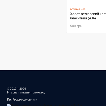
Артикул: 494
Халат велюровий квіт
блакитний (494)
540 грн
© 2019—2026
Інтернет магазин трикотажу
Приймаємо до оплати