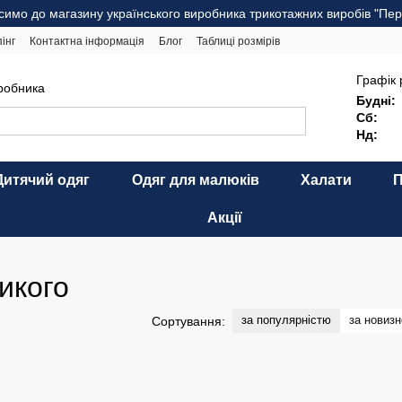
симо до магазину українського виробника трикотажних виробів "Пер
інг
Контактна інформація
Блог
Таблиці розмірів
комендації щодо догляду
Оферта
Карта сайту
Графік 
иробника
Будні:
Сб:
Нд:
Дитячий одяг
Одяг для малюків
Халати
Акції
икого
за популярністю
за новиз
Сортування: