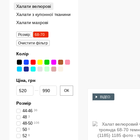
Халати велюрові
Халати з купонної тканини
Халати махрові
Розмір:
68-70
Очистити фільтр
Колір
Ціна, грн
Від Ціна, грн
До Ціна, грн
ОК
ВІДЕО
Розмір
44-46
36
48
3
48-50
106
50
6
52
6