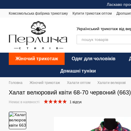
Перейти до основного контенту
Ласкаво про
Комсомольська фабрика трикотажу
Купити трикотаж оптом
Дропшип
Відгуки про магазин
Оплата і доставка
Обмін та повернення
Ре
Український трикотаж від в
Жіночий трикотаж
Одяг для чоловіків
Домашні туніки
Головна
Жіночий трикотаж
Халати оптом
Халати велюрові
Халат велюровий квіти 68-70 червоний (663)
Немає в наявності
1 відгук