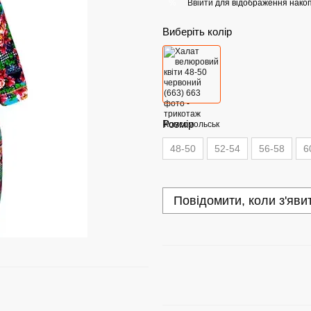
Ввійти
для відображення накоп
%
Виберіть колір
Розмір
48-50
52-54
56-58
6
Повідомити, коли з'яви