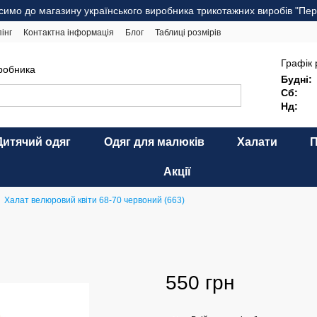
симо до магазину українського виробника трикотажних виробів "Пер
інг
Контактна інформація
Блог
Таблиці розмірів
комендації щодо догляду
Оферта
Карта сайту
Графік 
иробника
Будні:
Сб:
Нд:
Дитячий одяг
Одяг для малюків
Халати
Акції
Халат велюровий квіти 68-70 червоний (663)
550 грн