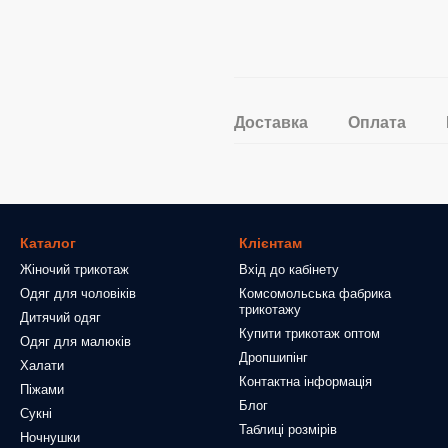
Доставка
Оплата
Каталог
Клієнтам
Жіночий трикотаж
Вхід до кабінету
Одяг для чоловіків
Комсомольська фабрика
трикотажу
Дитячий одяг
Купити трикотаж оптом
Одяг для малюків
Дропшипінг
Халати
Контактна інформація
Піжами
Блог
Сукні
Таблиці розмірів
Ночнушки