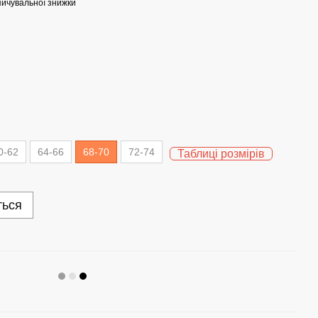
ичувальної знижки
0-62
64-66
68-70
72-74
Таблиці розмірів
ться