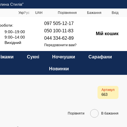
лина Стилів"
Порівняння
Укр
Рус
UAH
Бажання
Вхід
097 505-12-17
роботи:
050 100-11-83
9:00–19:00
Мій кошик
9:00–14:00
044 334-62-89
Вихідний
Передзвонити вам?
Піжами
Сукні
Ночнушки
Сарафани
Новинки
Артикул
663
Порівняти
В бажання