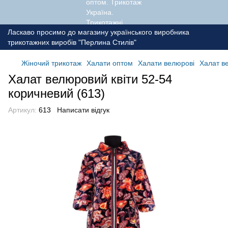
Ласкаво просимо до магазину українського виробника
трикотажних виробів "Перлина Стилів"
Жіночий трикотаж
Халати оптом
Халати велюрові
Халат в
Халат велюровий квіти 52-54
коричневий (613)
Артикул:
613
Написати відгук