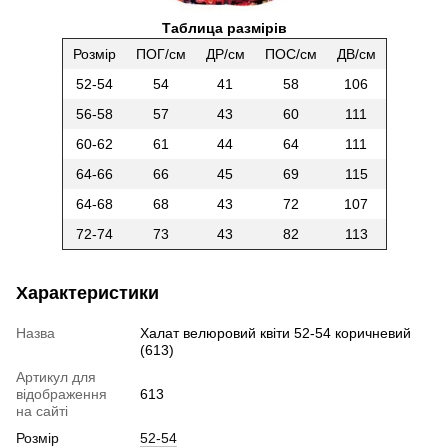
Таблица размірів
Розмір
ПОГ/см
ДР/см
ПОС/см
ДВ/см
52-54
54
41
58
106
56-58
57
43
60
111
60-62
61
44
64
111
64-66
66
45
69
115
64-68
68
43
72
107
72-74
73
43
82
113
Характеристики
Назва
Халат велюровий квіти 52-54 коричневий
(613)
Артикул для
відображення
613
на сайті
Розмір
52-54