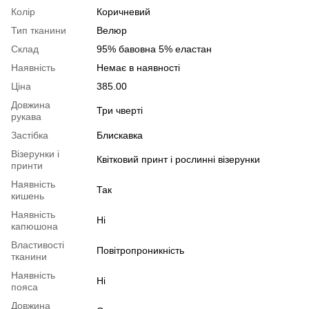
Колір
Коричневий
Тип тканини
Велюр
Склад
95% бавовна 5% еластан
Наявність
Немає в наявності
Ціна
385.00
Довжина
Три чверті
рукава
Застібка
Блискавка
Візерунки і
Квітковий принт і рослинні візерунки
принти
Наявність
Так
кишень
Наявність
Ні
капюшона
Властивості
Повітропроникність
тканини
Наявність
Ні
пояса
Довжина