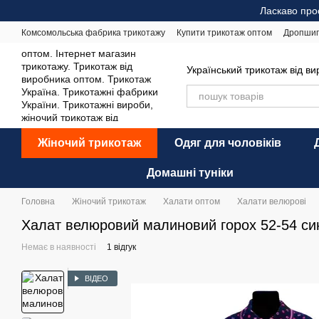
Перейти до основного контенту
Ласкаво про
Комсомольська фабрика трикотажу
Купити трикотаж оптом
Дропшип
Відгуки про магазин
Оплата і доставка
Обмін та повернення
Ре
Український трикотаж від в
Жіночий трикотаж
Одяг для чоловіків
Домашні туніки
Головна
Жіночий трикотаж
Халати оптом
Халати велюрові
Халат велюровий малиновий горох 52-54 син
Немає в наявності
1 відгук
ВІДЕО