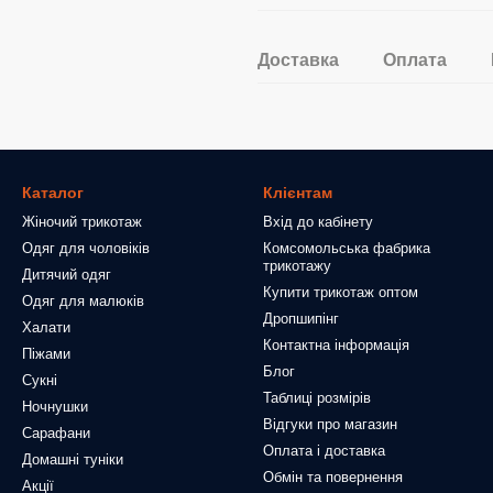
Доставка
Оплата
Каталог
Клієнтам
Жіночий трикотаж
Вхід до кабінету
Одяг для чоловіків
Комсомольська фабрика
трикотажу
Дитячий одяг
Купити трикотаж оптом
Одяг для малюків
Дропшипінг
Халати
Контактна інформація
Піжами
Блог
Сукні
Таблиці розмірів
Ночнушки
Відгуки про магазин
Сарафани
Оплата і доставка
Домашні туніки
Обмін та повернення
Акції