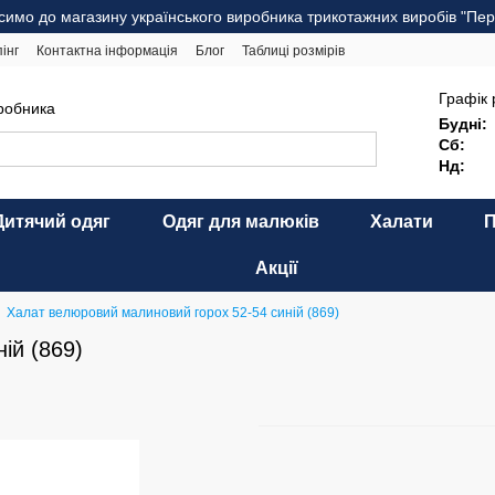
симо до магазину українського виробника трикотажних виробів "Пер
інг
Контактна інформація
Блог
Таблиці розмірів
комендації щодо догляду
Оферта
Карта сайту
Графік 
иробника
Будні:
Сб:
Нд:
Дитячий одяг
Одяг для малюків
Халати
Акції
Халат велюровий малиновий горох 52-54 синій (869)
ій (869)