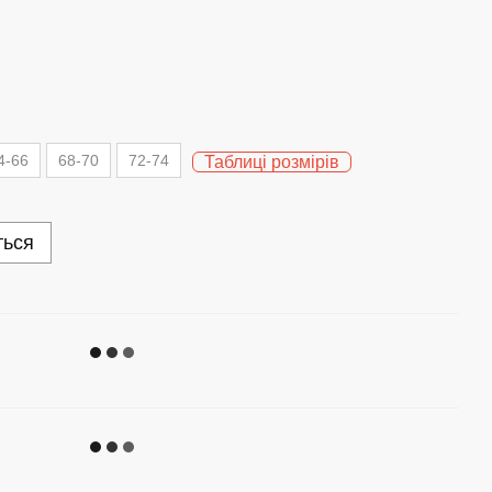
4-66
68-70
72-74
Таблиці розмірів
ться