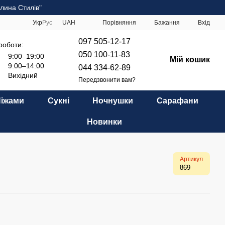
лина Стилів"
Порівняння
Укр
Рус
UAH
Бажання
Вхід
097 505-12-17
роботи:
050 100-11-83
9:00–19:00
Мій кошик
9:00–14:00
044 334-62-89
Вихідний
Передзвонити вам?
Піжами
Сукні
Ночнушки
Сарафани
Новинки
Артикул
869