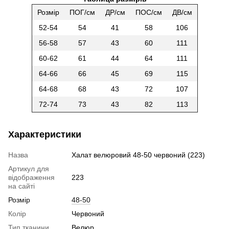
Розмір
ПОГ/см
ДР/см
ПОС/см
ДВ/см
52-54
54
41
58
106
56-58
57
43
60
111
60-62
61
44
64
111
64-66
66
45
69
115
64-68
68
43
72
107
72-74
73
43
82
113
Характеристики
Назва
Халат велюровий 48-50 червоний (223)
Артикул для
відображення
223
на сайті
Розмір
48-50
Колір
Червоний
Тип тканини
Велюр