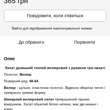
365 грн
Повідомити, коли з'явиться
Ввійти
для відображення накопичувальної знижки
%
До обраного
Порівняти
Опис
Халат домашній теплий велюровий з рукавом три-чверті
Полотно:
Велюр
Розмірний ряд:
48-64
Велюр
- щільне, еластичне полотно. Відмінно зберігає тепло і
прекрасно тримає форму.
Шикарний велюровий халат
прикрашений гарним
візерунком. Халат обшитий білою ниткою, має дві кишені і
комір.