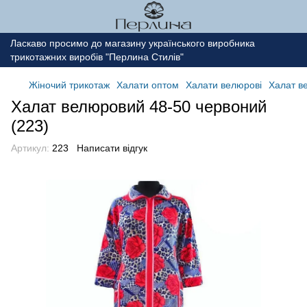
Ласкаво просимо до магазину українського виробника
трикотажних виробів "Перлина Стилів"
Жіночий трикотаж
Халати оптом
Халати велюрові
Халат в
Халат велюровий 48-50 червоний
(223)
Артикул:
223
Написати відгук