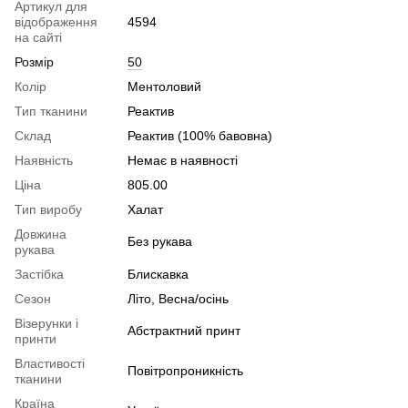
Артикул для
відображення
4594
на сайті
Розмір
50
Колір
Ментоловий
Тип тканини
Реактив
Склад
Реактив (100% бавовна)
Наявність
Немає в наявності
Ціна
805.00
Тип виробу
Халат
Довжина
Без рукава
рукава
Застібка
Блискавка
Сезон
Літо, Весна/осінь
Візерунки і
Абстрактний принт
принти
Властивості
Повітропроникність
тканини
Країна