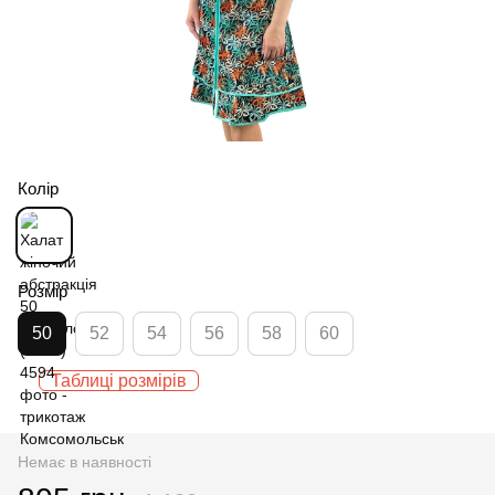
Колір
Розмір
50
52
54
56
58
60
Таблиці розмірів
Немає в наявності