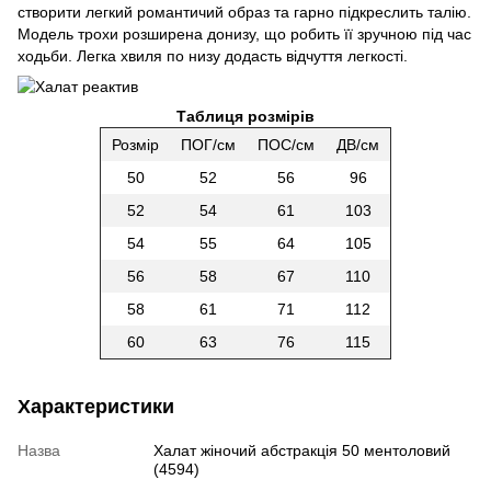
створити легкий романтичий образ та гарно підкреслить талію.
Модель трохи розширена донизу, що робить її зручною під час
ходьби. Легка хвиля по низу додасть відчуття легкості.
Таблиця розмірів
Розмір
ПОГ/см
ПОС/см
ДВ/см
50
52
56
96
52
54
61
103
54
55
64
105
56
58
67
110
58
61
71
112
60
63
76
115
Характеристики
Назва
Халат жіночий абстракція 50 ментоловий
(4594)