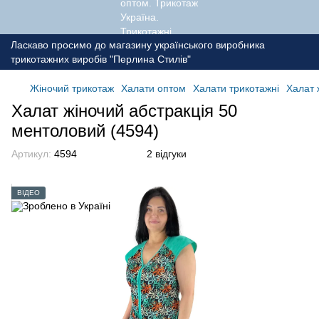
Ласкаво просимо до магазину українського виробника
трикотажних виробів "Перлина Стилів"
Жіночий трикотаж
Халати оптом
Халати трикотажні
Халат 
Халат жіночий абстракція 50
ментоловий (4594)
Артикул:
4594
2 відгуки
ВІДЕО