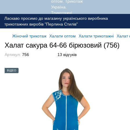
Ласкаво просимо до магазину українського виробника
трикотажних виробів "Перлина Стилів"
Жіночий трикотаж
Халати оптом
Халати трикотажні
Халат 
Халат сакура 64-66 бірюзовий (756)
Артикул:
756
13 відгуків
ВІДЕО