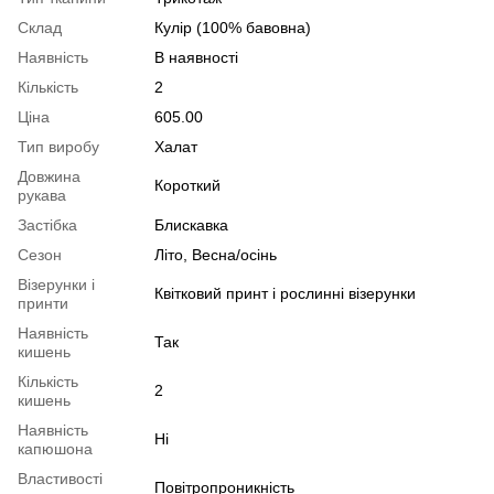
Склад
Кулір (100% бавовна)
Наявність
В наявності
Кількість
2
Ціна
605.00
Тип виробу
Халат
Довжина
Короткий
рукава
Застібка
Блискавка
Сезон
Літо, Весна/осінь
Візерунки і
Квітковий принт і рослинні візерунки
принти
Наявність
Так
кишень
Кількість
2
кишень
Наявність
Ні
капюшона
Властивості
Повітропроникність