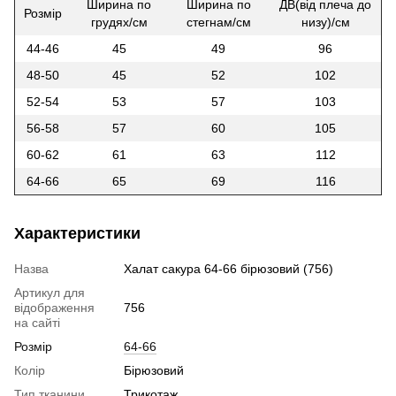
Ширина по
Ширина по
ДВ(від плеча до
Розмір
грудях/см
стегнам/см
низу)/см
44-46
45
49
96
48-50
45
52
102
52-54
53
57
103
56-58
57
60
105
60-62
61
63
112
64-66
65
69
116
Характеристики
Назва
Халат сакура 64-66 бірюзовий (756)
Артикул для
відображення
756
на сайті
Розмір
64-66
Колір
Бірюзовий
Тип тканини
Трикотаж