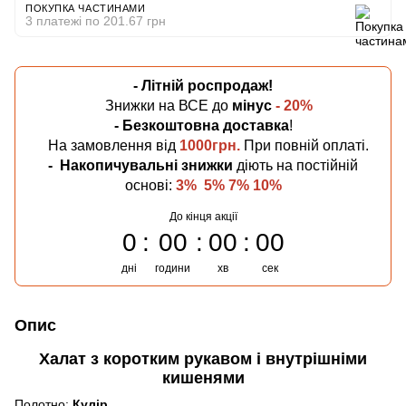
ПОКУПКА ЧАСТИНАМИ
3 платежі по 201.67 грн
- Літній
роспродаж!
Знижки на ВСЕ до
мінус
- 20%
- Безкоштовна
доставка
!
На замовлення від
1000грн.
При повній оплаті.
-
Накопичувальні знижки
діють на постійній
основі:
3% 5% 7% 10%
До кінця акції
0
00
00
00
дні
години
хв
сек
Опис
Халат з коротким рукавом і внутрішніми
кишенями
Полотно:
Кулір