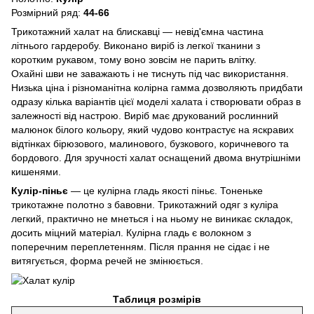
Розмірний ряд:
44-66
Трикотажний халат на блискавці — невід'ємна частина
літнього гардеробу. Виконано виріб із легкої тканини з
коротким рукавом, тому воно зовсім не парить влітку.
Охайні шви не заважають і не тиснуть під час використання.
Низька ціна і різноманітна колірна гамма дозволяють придбати
одразу кілька варіантів цієї моделі халата і створювати образ в
залежності від настрою. Виріб має друкований рослинний
малюнок білого кольору, який чудово контрастує на яскравих
відтінках бірюзового, малинового, бузкового, коричневого та
бордового. Для зручності халат оснащений двома внутрішніми
кишенями.
Кулір-піньє
— це кулірна гладь якості піньє. Тоненьке
трикотажне полотно з бавовни. Трикотажний одяг з куліра
легкий, практично не мнеться і на ньому не виникає складок,
досить міцний матеріал. Кулірна гладь є волокном з
поперечним переплетенням. Після прання не сідає і не
витягується, форма речей не змінюється.
Таблиця розмірів