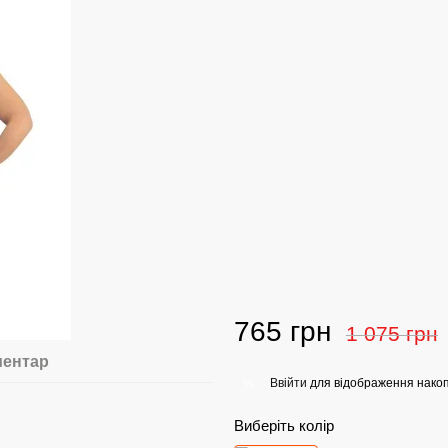
765 грн
1 075 грн
ментар
Ввійти
для відображення накоп
%
Виберіть колір