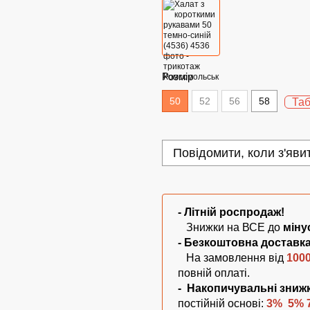
Розмір
50
52
56
58
Таб
Повідомити, коли з'яви
- Літній
роспродаж!
Знижки на ВСЕ до
міну
- Безкоштовна
доставк
На замовлення від
100
повній оплаті.
-
Накопичувальні зниж
постійній основі:
3% 5% 