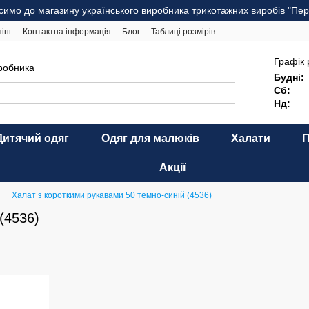
симо до магазину українського виробника трикотажних виробів "Пер
інг
Контактна інформація
Блог
Таблиці розмірів
комендації щодо догляду
Оферта
Карта сайту
Графік 
иробника
Будні:
Сб:
Нд:
Дитячий одяг
Одяг для малюків
Халати
Акції
Халат з короткими рукавами 50 темно-синій (4536)
(4536)