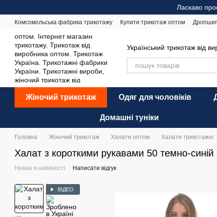
Перейти до основного контенту
Ласкаво про
Комсомольська фабрика трикотажу
Купити трикотаж оптом
Дропшип
Відгуки про магазин
Оплата і доставка
Обмін та повернення
Ре
Український трикотаж від в
Жіночий трикотаж
Одяг для чоловіків
Домашні туніки
Головна
Жіночий трикотаж
Халати оптом
Халати трикотажні
Халат з короткими рукавами 50 темно-синій 
Немає в наявності
Написати відгук
ВІДЕО