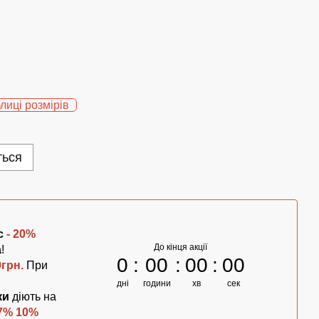
лиці розмірів
ться
с
- 20%
До кінця акції
а
!
0
00
00
00
0грн.
При
дні
години
хв
сек
ки
діють на
7% 10%