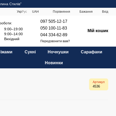
лина Стилів"
Порівняння
Укр
Рус
UAH
Бажання
Вхід
097 505-12-17
роботи:
050 100-11-83
9:00–19:00
Мій кошик
9:00–14:00
044 334-62-89
Вихідний
Передзвонити вам?
Піжами
Сукні
Ночнушки
Сарафани
Новинки
Артикул
4536