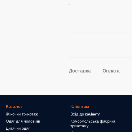
Доставка
Оплата
Каталог
Клієнтам
Жіночий трикотаж
Вхід до кабінету
Одяг для чоловіків
Комсомольська фабрика
трикотажу
Дитячий одяг