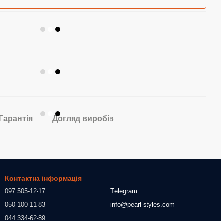
Гарантія
Догляд виробів
Контактна інформація
097 505-12-17
Тelegram
050 100-11-83
info@pearl-styles.com
044 334-62-89