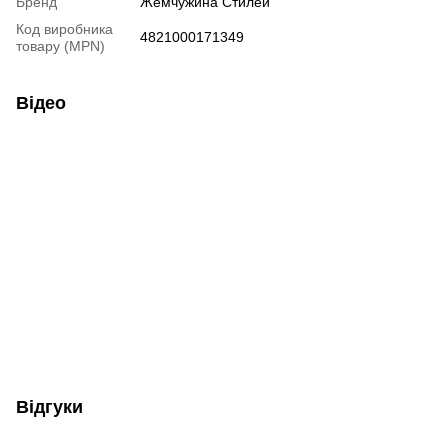
Бренд
Жемчужина Стилей
Код виробника
4821000171349
товару (MPN)
Відео
Відгуки