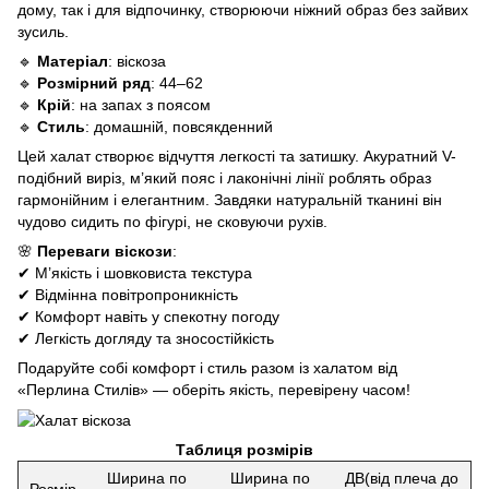
дому, так і для відпочинку, створюючи ніжний образ без зайвих
зусиль.
🔹
Матеріал
: віскоза
🔹
Розмірний ряд
: 44–62
🔹
Крій
: на запах з поясом
🔹
Стиль
: домашній, повсякденний
Цей халат створює відчуття легкості та затишку. Акуратний V-
подібний виріз, м’який пояс і лаконічні лінії роблять образ
гармонійним і елегантним. Завдяки натуральній тканині він
чудово сидить по фігурі, не сковуючи рухів.
🌸
Переваги віскози
:
✔ М’якість і шовковиста текстура
✔ Відмінна повітропроникність
✔ Комфорт навіть у спекотну погоду
✔ Легкість догляду та зносостійкість
Подаруйте собі комфорт і стиль разом із халатом від
«Перлина Стилів» — оберіть якість, перевірену часом!
Таблиця розмірів
Ширина по
Ширина по
ДВ(від плеча до