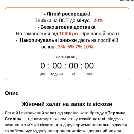
- Літній
роспродаж!
Знижки на ВСЕ до
мінус
- 20%
- Безкоштовна
доставка
!
На замовлення від
1000грн.
При повній оплаті.
-
Накопичувальні знижки
діють на постійній
основі:
3% 5% 7% 10%
До кінця акції
0
00
00
00
дні
години
хв
сек
Опис
Жіночий халат на запах із віскози
Легкий і витончений халат від українського бренду
«Перлина
Стилів»
— це комфорт і жіночність у кожній деталі. Модель
виконана з м’якої віскози, що дарує приємні тактильні відчуття
та забезпечує чудову повітропроникність. Ідеальний як для