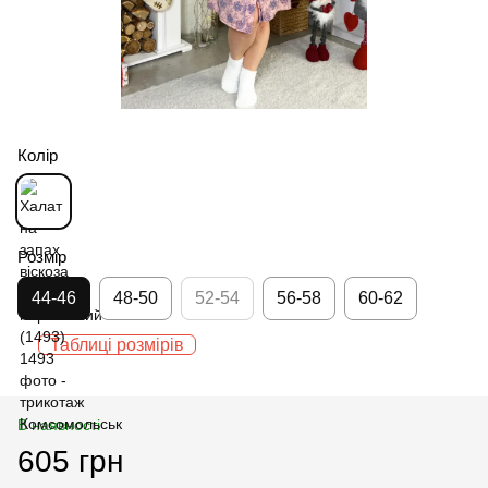
Колір
Розмір
44-46
48-50
52-54
56-58
60-62
Таблиці розмірів
В наявності
605 грн