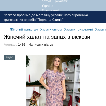
Ласкаво просимо до магазину українського виробника
трикотажних виробів "Перлина Стилів"
Жіночий трикотаж
Халати оптом
Халати трикотажні
Халат 
Жіночий халат на запах з віскози
Артикул:
1493
Написати відгук
ВІДЕО