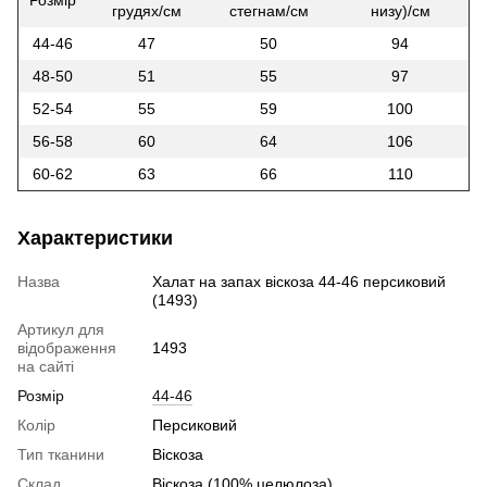
Розмір
грудях/см
стегнам/см
низу)/см
44-46
47
50
94
48-50
51
55
97
52-54
55
59
100
56-58
60
64
106
60-62
63
66
110
Характеристики
Назва
Халат на запах віскоза 44-46 персиковий
(1493)
Артикул для
відображення
1493
на сайті
Розмір
44-46
Колір
Персиковий
Тип тканини
Віскоза
Склад
Віскоза (100% целюлоза)