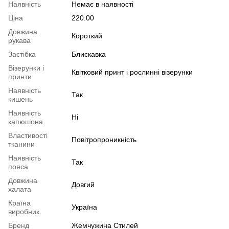
Наявність
Немає в наявності
Ціна
220.00
Довжина
Короткий
рукава
Застібка
Блискавка
Візерунки і
Квітковий принт і рослинні візерунки
принти
Наявність
Так
кишень
Наявність
Ні
капюшона
Властивості
Повітропроникність
тканини
Наявність
Так
пояса
Довжина
Довгий
халата
Країна
Україна
виробник
Бренд
Жемчужина Стилей