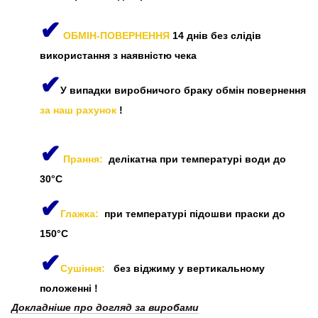
✔
ОБМІН-ПОВЕРНЕННЯ
14 днів без слідів
використання з наявністю чека
✔
У випадки виробничого браку обмін повернення
за наш рахунок
!
✔
Прання:
делікатна при температурі води до
30°C
✔
Глажка:
при температурі підошви праски до
150°C
✔
Сушіння:
без віджиму у вертикальному
положенні
!
Докладніше про догляд за виробами