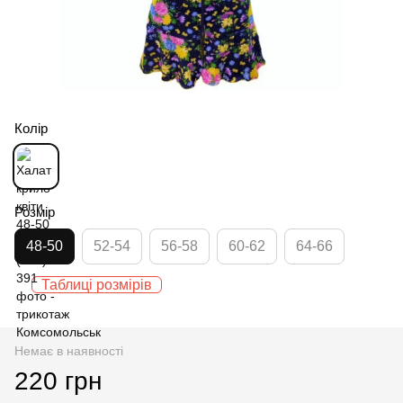
Колір
Розмір
48-50
52-54
56-58
60-62
64-66
Таблиці розмірів
Немає в наявності
220 грн