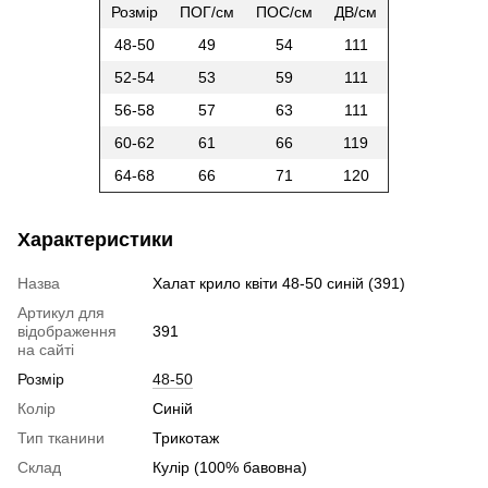
Розмір
ПОГ/см
ПОС/см
ДВ/см
48-50
49
54
111
52-54
53
59
111
56-58
57
63
111
60-62
61
66
119
64-68
66
71
120
Характеристики
Назва
Халат крило квіти 48-50 синій (391)
Артикул для
відображення
391
на сайті
Розмір
48-50
Колір
Синій
Тип тканини
Трикотаж
Склад
Кулір (100% бавовна)