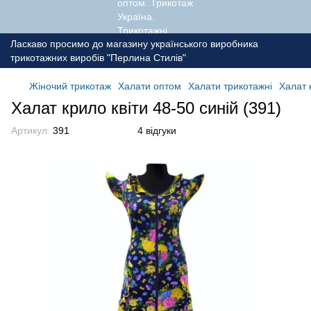
Ласкаво просимо до магазину українського виробника
трикотажних виробів "Перлина Стилів"
Жіночий трикотаж
Халати оптом
Халати трикотажні
Халат 
Халат крило квіти 48-50 синій (391)
Артикул:
391
4 відгуки