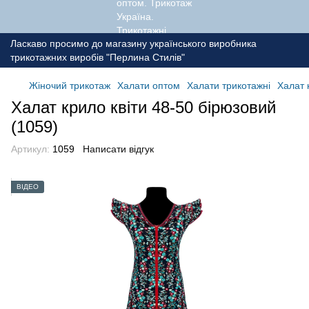
Ласкаво просимо до магазину українського виробника
трикотажних виробів "Перлина Стилів"
Жіночий трикотаж
Халати оптом
Халати трикотажні
Халат 
Халат крило квіти 48-50 бірюзовий
(1059)
Артикул:
1059
Написати відгук
ВІДЕО