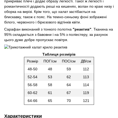
прикриває плечі і додає образу легкості. Такої ж легкості і
романтичності додають рюші на кишенях, волан по краю низу і
оборка на вирізі. Крім того, що халат застібається на
блискавку, також є пояс. На темно-синьому фоні зображені
білого, червоного і бірюзового відтінків квіти.
Сарафан виконаний з тонкого полотна
"реактив"
. Тканина на
95% складається з бавовни і на 5% з поліестеру, за рахунок
цього дуже добре пропускає повітря.
Таблиця розмірів
Розмір
ПОГ/см
ПОС/см
ДВ/см
48-50
48
59
112
52-54
53
62
113
56-58
58
64
114
60-62
61
67
119
64-66
65
70
121
Характеристики