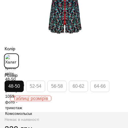
Колір
Розмір
48-50
52-54
56-58
60-62
64-66
Таблиці розмірів
Немає в наявності