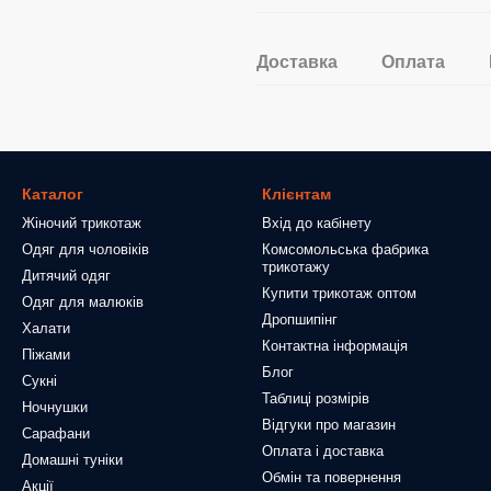
Доставка
Оплата
Каталог
Клієнтам
Жіночий трикотаж
Вхід до кабінету
Одяг для чоловіків
Комсомольська фабрика
трикотажу
Дитячий одяг
Купити трикотаж оптом
Одяг для малюків
Дропшипінг
Халати
Контактна інформація
Піжами
Блог
Сукні
Таблиці розмірів
Ночнушки
Відгуки про магазин
Сарафани
Оплата і доставка
Домашні туніки
Обмін та повернення
Акції