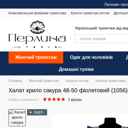
Перейти до основного контенту
Ласкаво про
Комсомольська фабрика трикотажу
Купити трикотаж оптом
Дропшип
Відгуки про магазин
Оплата і доставка
Обмін та повернення
Ре
Український трикотаж від в
Жіночий трикотаж
Одяг для чоловіків
Домашні туніки
Головна
Жіночий трикотаж
Халати оптом
Халати трикотажні
Халат крило сакура 48-50 фіолетовий (1056)
Немає в наявності
2 відгуки
ВІДЕО