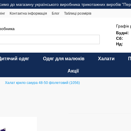
симо до магазину українського виробника трикотажних виробів "Пер
інг
Контактна інформація
Блог
Таблиці розмірів
комендації щодо догляду
Оферта
Карта сайту
Графік 
иробника
Будні:
Сб:
Нд:
Дитячий одяг
Одяг для малюків
Халати
Акції
Халат крило сакура 48-50 фіолетовий (1056)