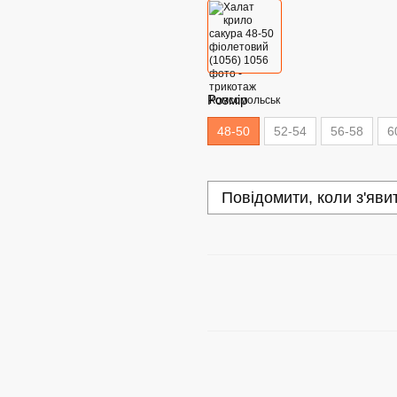
Розмір
48-50
52-54
56-58
6
Повідомити, коли з'яви