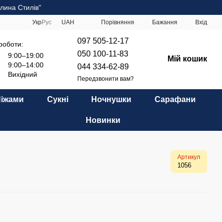
лина Стилів"
Порівняння
Укр
Рус
UAH
Бажання
Вхід
097 505-12-17
роботи:
050 100-11-83
9:00–19:00
Мій кошик
9:00–14:00
044 334-62-89
Вихідний
Передзвонити вам?
Піжами
Сукні
Ночнушки
Сарафани
Новинки
Артикул
1056