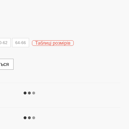
0-62
64-66
Таблиці розмірів
ться