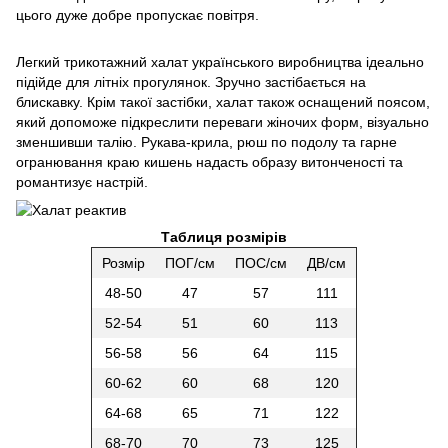
цього дуже добре пропускає повітря.
Легкий трикотажний халат українського виробництва ідеально
підійде для літніх прогулянок. Зручно застібається на
блискавку. Крім такої застібки, халат також оснащений поясом,
який допоможе підкреслити переваги жіночих форм, візуально
зменшивши талію. Рукава-крила, рюш по подолу та гарне
огранювання краю кишень надасть образу витонченості та
романтизує настрій.
Таблиця розмірів
Розмір
ПОГ/см
ПОС/см
ДВ/см
48-50
47
57
111
52-54
51
60
113
56-58
56
64
115
60-62
60
68
120
64-68
65
71
122
68-70
70
73
125