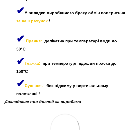
✔
У випадки виробничого браку обмін повернення
за наш рахунок
!
✔
Прання:
делікатна при температурі води до
30°C
✔
Глажка:
при температурі підошви праски до
150°C
✔
Сушіння:
без віджиму у вертикальному
положенні
!
Докладніше про догляд за виробами