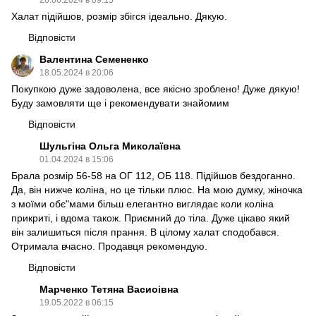
Халат підійшов, розмір збігся ідеально. Дякую.
Відповісти
Валентина Семененко
18.05.2024 в 20:06
Покупкою дуже задоволена, все якісно зроблено! Дуже дякую!
Буду замовляти ще і рекомендувати знайомим
Відповісти
Шульгіна Ольга Миколаївна
01.04.2024 в 15:06
Брала розмір 56-58 на ОГ 112, ОБ 118. Підійшов бездоганно.
Да, він нижче коліна, но це тільки плюс. На мою думку, жіночка
з моїми обє"мами більш елегантно виглядає коли коліна
прикриті, і вдома також. Приємний до тіла. Дуже цікаво який
він залишиться після прання. В цілому халат сподобався.
Отримала вчасно. Продавця рекомендую.
Відповісти
Марченко Тетяна Васиоівна
19.05.2022 в 06:15