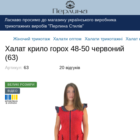
Ласкаво просимо до магазину українського виробника
трикотажних виробів "Перлина Стилів"
Жіночий трикотаж
Халати оптом
Халати трикотажні
Халат 
Халат крило горох 48-50 червоний
(63)
Артикул:
63
20 відгуків
ВЕЛИКІ РОЗМІРИ
ВІДЕО