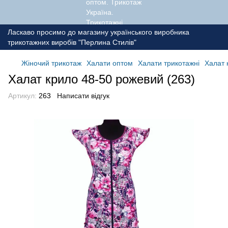
Ласкаво просимо до магазину українського виробника
трикотажних виробів "Перлина Стилів"
Жіночий трикотаж
Халати оптом
Халати трикотажні
Халат 
Халат крило 48-50 рожевий (263)
Артикул:
263
Написати відгук