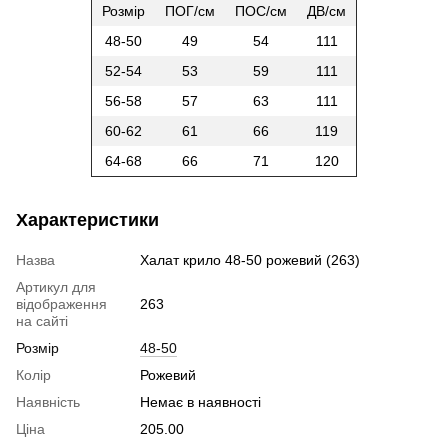
Розмір
ПОГ/см
ПОС/см
ДВ/см
48-50
49
54
111
52-54
53
59
111
56-58
57
63
111
60-62
61
66
119
64-68
66
71
120
Характеристики
Назва
Халат крило 48-50 рожевий (263)
Артикул для
відображення
263
на сайті
Розмір
48-50
Колір
Рожевий
Наявність
Немає в наявності
Ціна
205.00