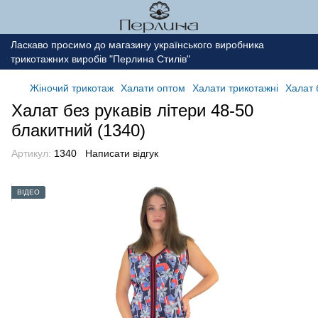
Ласкаво просимо до магазину українського виробника
трикотажних виробів "Перлина Стилів"
Жіночий трикотаж
Халати оптом
Халати трикотажні
Халат 
Халат без рукавів літери 48-50
блакитний (1340)
Артикул:
1340
Написати відгук
ВІДЕО