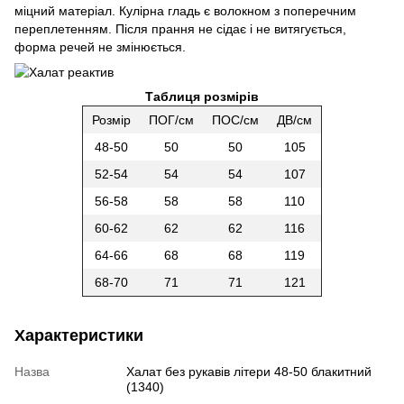
міцний матеріал. Кулірна гладь є волокном з поперечним
переплетенням. Після прання не сідає і не витягується,
форма речей не змінюється.
Таблиця розмірів
Розмір
ПОГ/см
ПОС/см
ДВ/см
48-50
50
50
105
52-54
54
54
107
56-58
58
58
110
60-62
62
62
116
64-66
68
68
119
68-70
71
71
121
Характеристики
Назва
Халат без рукавів літери 48-50 блакитний
(1340)