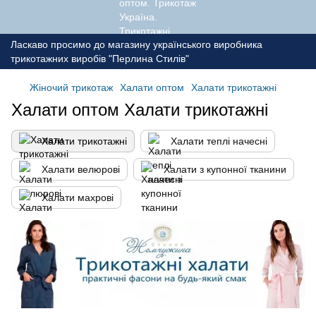
Ласкаво просимо до магазину українського виробника
трикотажних виробів "Перлина Стилів"
Жіночий трикотаж
Халати оптом
Халати трикотажні
Халати оптом Халати трикотажні
Халати трикотажні
Халати теплі начесні
Халати велюрові
Халати з купонної тканини
Халати махрові