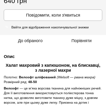
640 грн
Повідомити, коли з'явиться
Ввійти
для відображення накопичувальної знижки
%
До обраного
Порівняти
Опис
Халат махровий з капюшоном, на блискавці,
з лазерної махри
Полотно:
Велсофт шліфований
(Welsoft ― рвана махра)
Розмірний ряд:
48-50
Велсофт
― це м'яка ворсова тканина для найніжніших речей.
Для її виготовлення використовується поліестерова тонка
нитка, що дозволяє виготовити тканину дуже міцну, з довгим
ворсом, але при цьому дуже легку. Приємна на дотик і