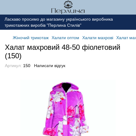
Ласкаво просимо до магазину українського виробника
трикотажних виробів "Перлина Стилів"
Жіночий трикотаж
Халати оптом
Халати махрові
Халат мах
Халат махровий 48-50 фіолетовий
(150)
Артикул:
150
Написати відгук