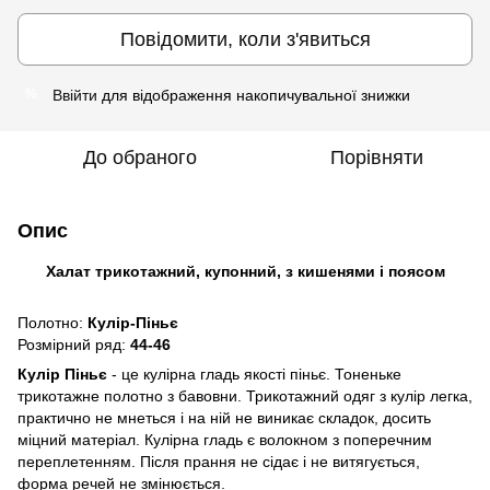
Повідомити, коли з'явиться
Ввійти
для відображення накопичувальної знижки
%
До обраного
Порівняти
Опис
Халат трикотажний, купонний, з кишенями і поясом
Полотно:
Кулір-Піньє
Розмірний ряд:
44-46
Кулір Піньє
- це кулірна гладь якості піньє. Тоненьке
трикотажне полотно з бавовни. Трикотажний одяг з кулір легка,
практично не мнеться і на ній не виникає складок, досить
міцний матеріал. Кулірна гладь є волокном з поперечним
переплетенням. Після прання не сідає і не витягується,
форма речей не змінюється.