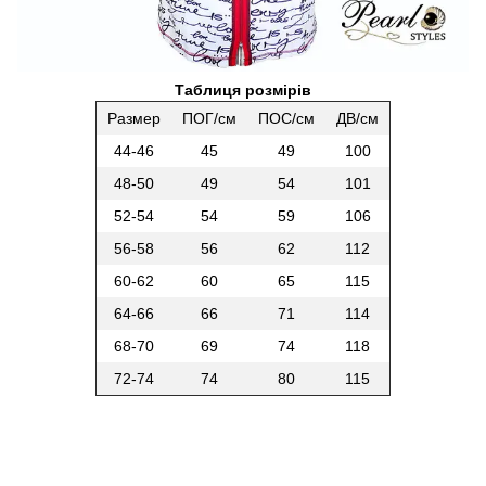
Таблиця розмірів
Размер
ПОГ/см
ПОС/см
ДВ/см
44-46
45
49
100
48-50
49
54
101
52-54
54
59
106
56-58
56
62
112
60-62
60
65
115
64-66
66
71
114
68-70
69
74
118
72-74
74
80
115